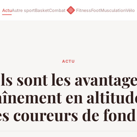
Actu
Autre sport
Basket
Combat
Fitness
Foot
Musculation
Vélo
ACTU
s sont les avantag
aînement en altitu
es coureurs de fond