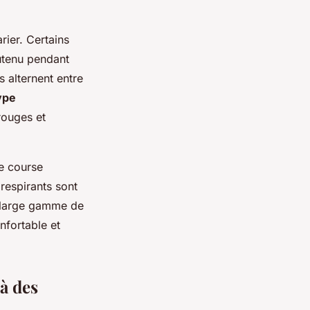
arier. Certains
outenu pendant
s alternent entre
ype
rouges et
de course
respirants sont
 large gamme de
nfortable et
là des