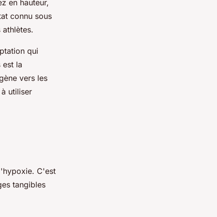
ez en hauteur,
tat connu sous
 athlètes.
ptation qui
est la
gène vers les
 utiliser
l'hypoxie. C'est
ges tangibles