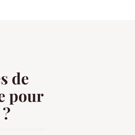
es de
de pour
 ?