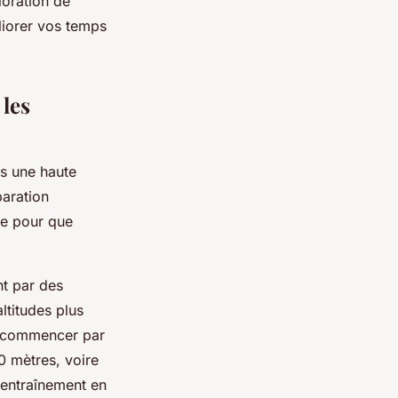
ioration de
liorer vos temps
 les
ns une haute
paration
ire pour que
t par des
ltitudes plus
e commencer par
0 mètres, voire
l'entraînement en