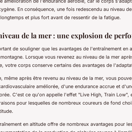
e amélioration de l'endurance aérobie, car le corps s'adapt
ygène. En conséquence, une fois redescendu au niveau de l
 longtemps et plus fort avant de ressentir de la fatigue.
niveau de la mer : une explosion de per
portant de souligner que les avantages de l'entraînement en a
la montagne. Lorsque vous revenez au niveau de la mer aprè
e, votre corps conserve certains des avantages de l'adaptat
ue, même après être revenu au niveau de la mer, vous pouve
cardiovasculaire améliorée, d'une endurance accrue et d'u
rée. C'est ce qu'on appelle l'effet "Live High, Train Low", e
 raisons pour lesquelles de nombreux coureurs de fond choi
titude.
traînement en altitude offre de nombreux avantages pour le