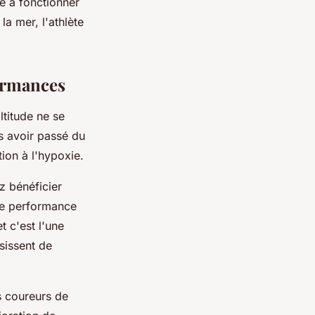
e à fonctionner
a mer, l'athlète
formances
ltitude ne se
s avoir passé du
ion à l'hypoxie.
z bénéficier
ne performance
t c'est l'une
sissent de
s coureurs de