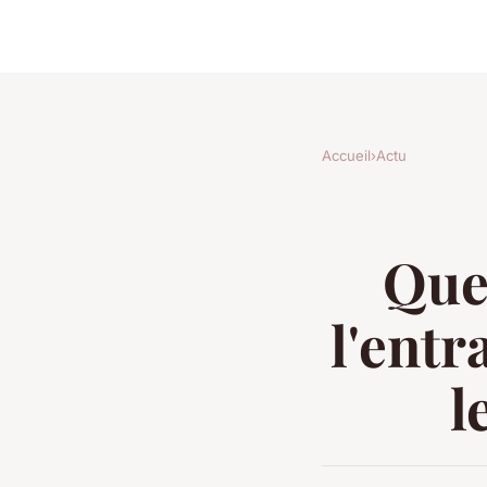
Accueil
›
Actu
Quel
l'entr
l