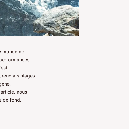
le monde de
s performances
'est
mbreux avantages
gène,
article, nous
s de fond.