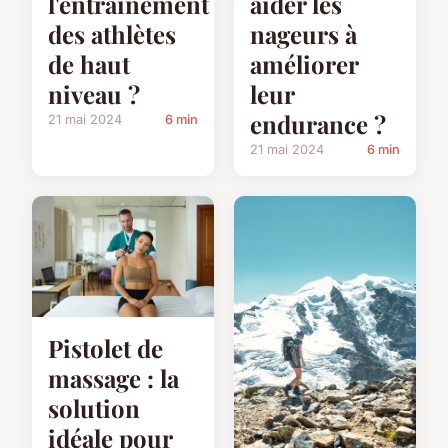
l'entraînement
aider les
des athlètes
nageurs à
de haut
améliorer
niveau ?
leur
endurance ?
21 mai 2024
6 min
21 mai 2024
6 min
Pistolet de
massage : la
solution
idéale pour