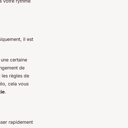
à votre rythme
iquement, il est
 une certaine
hangement de
e les règles de
élo, cela vous
tie
.
sser rapidement