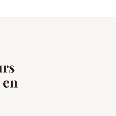
urs
 en