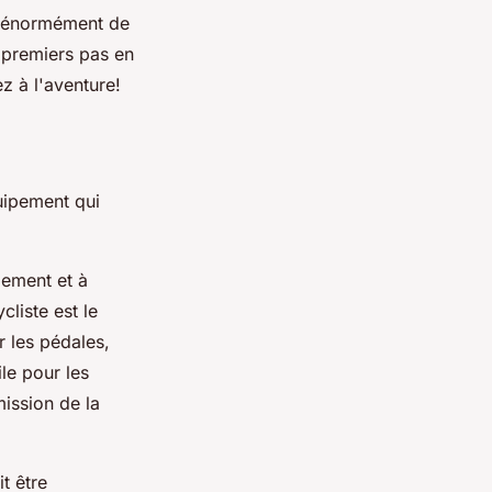
er énormément de
s premiers pas en
ez à l'aventure!
uipement qui
dement et à
cliste est le
r les pédales,
ile pour les
mission de la
it être