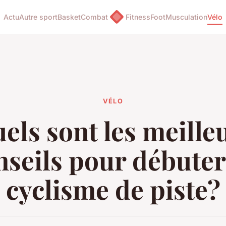
Actu
Autre sport
Basket
Combat
Fitness
Foot
Musculation
Vélo
VÉLO
els sont les meille
nseils pour débuter
cyclisme de piste?