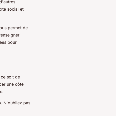
d'autres
xte social et
vous permet de
renseigner
sées pour
 ce soit de
mper une côte
e.
es. N'oubliez pas