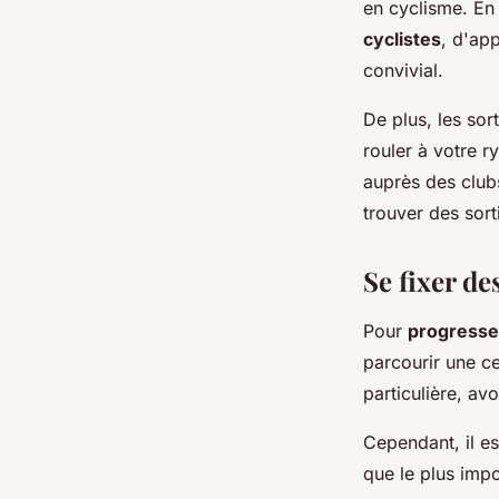
en cyclisme. En
cyclistes
, d'ap
convivial.
De plus, les so
rouler à votre r
auprès des clubs
trouver des sor
Se fixer de
Pour
progresse
parcourir une ce
particulière, av
Cependant, il es
que le plus impo