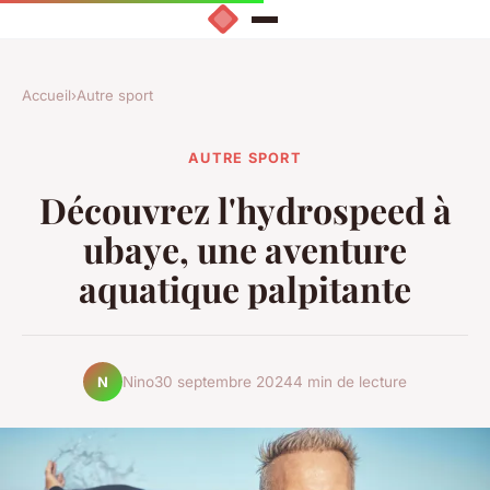
Accueil
›
Autre sport
AUTRE SPORT
Découvrez l'hydrospeed à
ubaye, une aventure
aquatique palpitante
Nino
30 septembre 2024
4 min de lecture
N